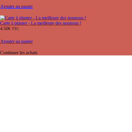
Ajouter au panier
Carte à planter - La meilleure des nounous !
4.50
€
TTC
Ajouter au panier
Continuer les achats