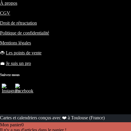
À propos
CGV
Droit de rétractation
Politique de confidentialité
Mentions légales
🐞
Les points de vente
💼
Je suis un pro
Suivez-nous
Cartes et calendriers conçus avec ❤️ à Toulouse (France)
Mon panier
0
Il n'y a pas d'articles dans le panier !