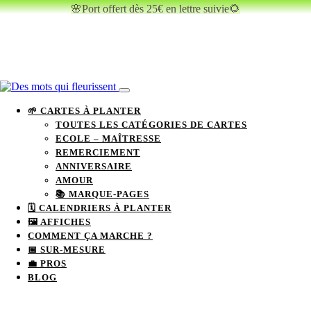
🌸Port offert dès 25€ en lettre suivie🌻
🌱 CARTES À PLANTER
TOUTES LES CATÉGORIES DE CARTES
ECOLE – MAÎTRESSE
REMERCIEMENT
ANNIVERSAIRE
AMOUR
📚 MARQUE-PAGES
🗓 CALENDRIERS À PLANTER
🖼️ AFFICHES
COMMENT ÇA MARCHE ?
📅 SUR-MESURE
💼 PROS
BLOG