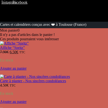
Cartes et calendriers conçus avec ❤️ à Toulouse (France)
Mon panier
0
Il n'y a pas d'articles dans le panier !
Ces produits pourraient vous intéresser
Affiche “Spritz”
7.90
€
6.50
€
TTC
En stock
Ajouter au panier
Carte à planter - Nos sincères condoléances
4.50
€
TTC
En stock
Ajouter au panier