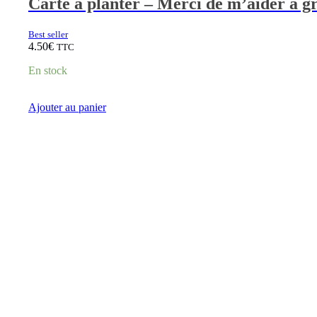
Carte à planter – Merci de m’aider à g
Best seller
4.50
€
TTC
En stock
Ajouter au panier