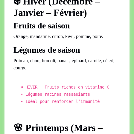
❄️ Hiver (Décembre –
Janvier – Février)
Fruits de saison
Orange, mandarine, citron, kiwi, pomme, poire.
Légumes de saison
Poireau, chou, brocoli, panais, épinard, carotte, céleri,
courge.
❄️
HIVER
:
Fruits
riches
en
vitamine
C
•
L
é
gumes
racines
rassasiants
•
Id
é
al
pour
renforcer
l
’
immunit
é
🌸 Printemps (Mars –