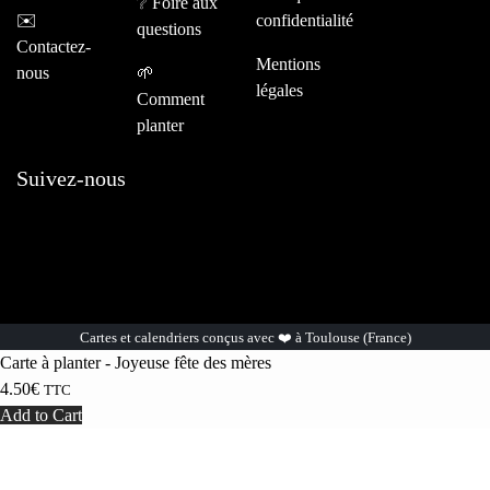
❔
Foire aux
✉️
confidentialité
questions
Contactez-
Mentions
nous
🌱
légales
Comment
planter
Suivez-nous
Cartes et calendriers conçus avec ❤️ à Toulouse (France)
Carte à planter - Joyeuse fête des mères
4.50
€
TTC
Add to Cart