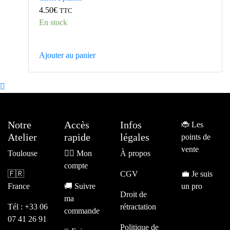
4.50
€
TTC
En stock
Ajouter au panier
Notre
Accès
Infos
🐞
Les
Atelier
rapide
légales
points de
vente
Toulouse
🧙‍♂️
Mon
À propos
compte
🇫🇷
CGV
💼
Je suis
France
🚚
Suivre
un pro
Droit de
ma
Tél : +33 06
rétractation
commande
07 41 26 91
Politique de