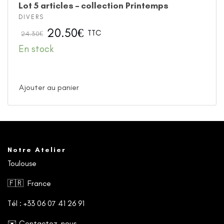
Lot 5 articles – collection Printemps
DIVERS
20.50
€
TTC
24.30
€
En stock
Ajouter au panier
Notre Atelier
Toulouse
🇫🇷 France
Tél : +33 06 07 41 26 91
✉️
Contactez-nous